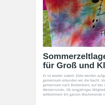
Sommerzeltlage
für Groß und Kl
Es ist wieder soweit: Zelte werden aufg
gemeinsam erkunden wir die Nacht. Vom
gemeinsam nach Breitenborn, auf das 
Westernclubs. Ob langjähriges Mitglied
willkommen! Ein ganzes Wochenende vol