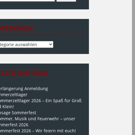
h:
ATEGORIEN
egorien
ETZTE EINTRÄGE
erlängerung Anmeldung
merzeltlager
ommerzeltlager 2026 – Ein Spaß für Groß
 Klein!
bsage Sommerfest
ommer, Musik und Feuerwehr – unser
mmerfest 2026
mmerfest 2026 – Wir feiern mit euch!