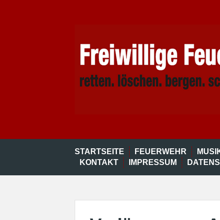
Skip
to
content
STARTSEITE
FEUERWEHR
MUSI
KONTAKT
IMPRESSUM
DATEN