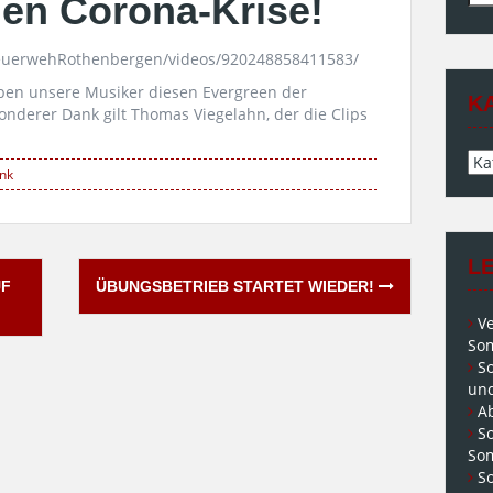
en Corona-Krise!
nac
eFeuerwehRothenbergen/videos/920248858411583/
ben unsere Musiker diesen Evergreen der
K
onderer Dank gilt
Thomas Viegelahn
, der die Clips
Kat
nk
L
UF
ÜBUNGSBETRIEB STARTET WIEDER!
V
Som
S
und
A
S
So
So