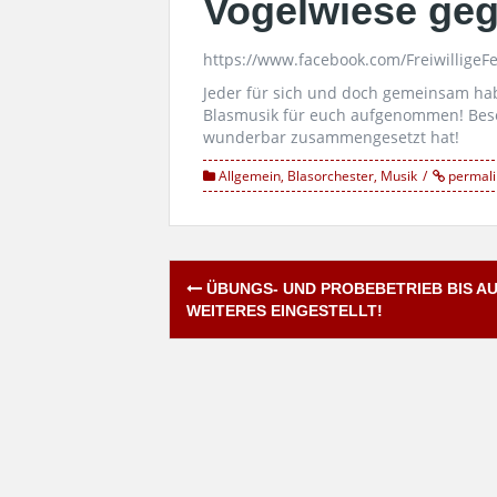
Vogelwiese geg
https://www.facebook.com/Freiwillig
Jeder für sich und doch gemeinsam ha
Blasmusik für euch aufgenommen! Bes
wunderbar zusammengesetzt hat!
Allgemein
,
Blasorchester
,
Musik
permali
Post
ÜBUNGS- UND PROBEBETRIEB BIS A
navigation
WEITERES EINGESTELLT!