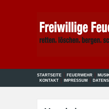
Skip
to
content
STARTSEITE
FEUERWEHR
MUSI
KONTAKT
IMPRESSUM
DATEN