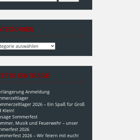
h:
ATEGORIEN
egorien
ETZTE EINTRÄGE
erlängerung Anmeldung
merzeltlager
ommerzeltlager 2026 – Ein Spaß für Groß
 Klein!
bsage Sommerfest
ommer, Musik und Feuerwehr – unser
mmerfest 2026
mmerfest 2026 – Wir feiern mit euch!